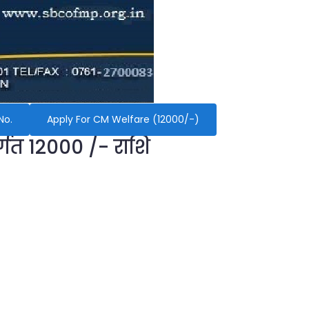
No.
Apply For CM Welfare (12000/-)
र्गत 12000 /- राशि