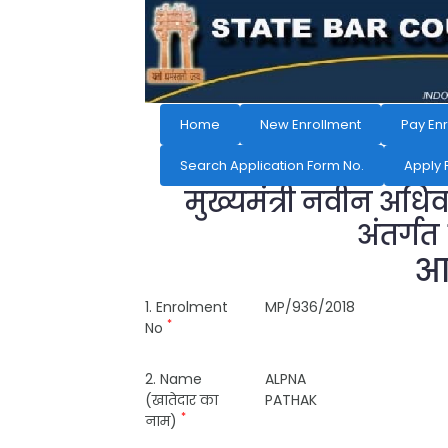
Home
New Enrollment
Pay En
Search Application Form No.
Apply 
मुख्यमंत्री नवीन अधि
अंतर्गत
आव
1. Enrolment
MP/936/2018
*
No
2. Name
ALPNA
(खातेदार का
PATHAK
*
नाम)