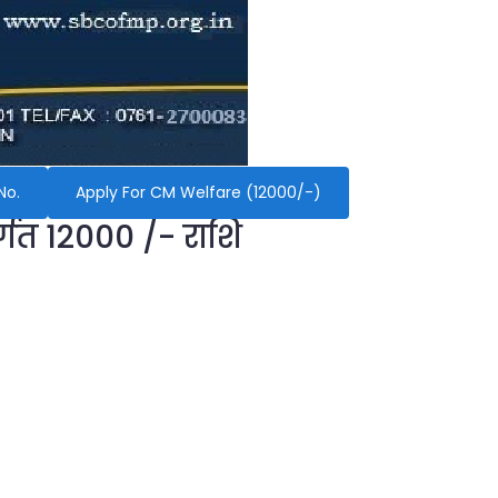
No.
Apply For CM Welfare (12000/-)
र्गत 12000 /- राशि