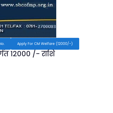
No.
Apply For CM Welfare (12000/-)
र्गत 12000 /- राशि