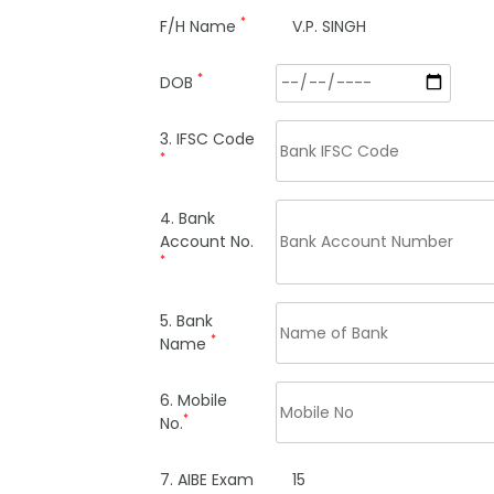
*
F/H Name
V.P. SINGH
*
DOB
3. IFSC Code
*
4. Bank
Account No.
*
5. Bank
*
Name
6. Mobile
*
No.
7. AIBE Exam
15