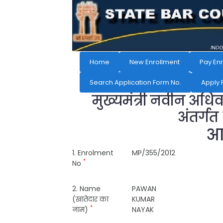
Home
New Enrollment
Pay En
Search Application Form No.
Apply 
मुख्यमंत्री नवीन अधि
अंतर्गत
आव
1. Enrolment
MP/355/2012
*
No
2. Name
PAWAN
(खातेदार का
KUMAR
*
नाम)
NAYAK