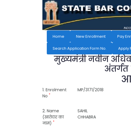
Home
New Enrollment
Pay En
Search Application Form No.
Apply 
मुख्यमंत्री नवीन अधि
अंतर्गत
आव
1. Enrolment
MP/3171/2018
*
No
2. Name
SAHIL
(खातेदार का
CHHABRA
*
नाम)