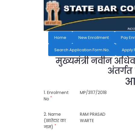
Home
New Enrollment
Pay En
Search Application Form No.
Apply 
मुख्यमंत्री नवीन अधि
अंतर्गत
आव
1. Enrolment
MP/3117/2018
*
No
2. Name
RAM PRASAD
(खातेदार का
WARTE
*
नाम)