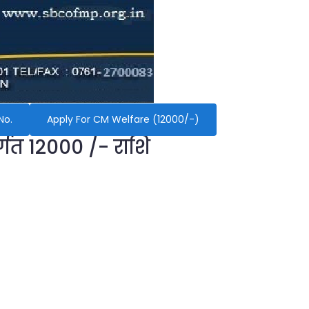
No.
Apply For CM Welfare (12000/-)
र्गत 12000 /- राशि