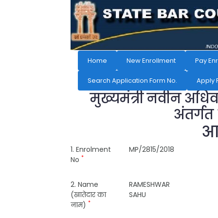
Home
New Enrollment
Pay En
Search Application Form No.
Apply 
मुख्यमंत्री नवीन अधि
अंतर्गत
आव
1. Enrolment
MP/2815/2018
*
No
2. Name
RAMESHWAR
(खातेदार का
SAHU
*
नाम)