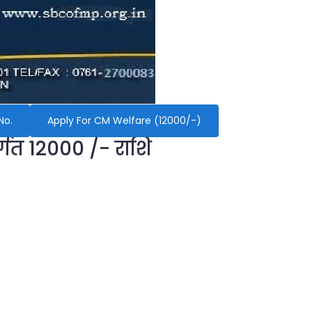
No.
Apply For CM Welfare (12000/-)
र्गत 12000 /- राशि