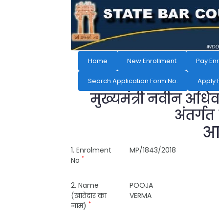
Home
New Enrollment
Pay En
Search Application Form No.
Apply 
मुख्यमंत्री नवीन अधि
अंतर्गत
आव
1. Enrolment
MP/1843/2018
*
No
2. Name
POOJA
(खातेदार का
VERMA
*
नाम)