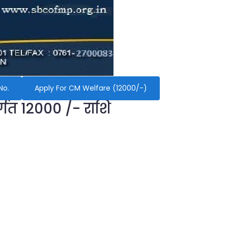
No.
Apply For CM Welfare (12000/-)
र्गत 12000 /- राशि