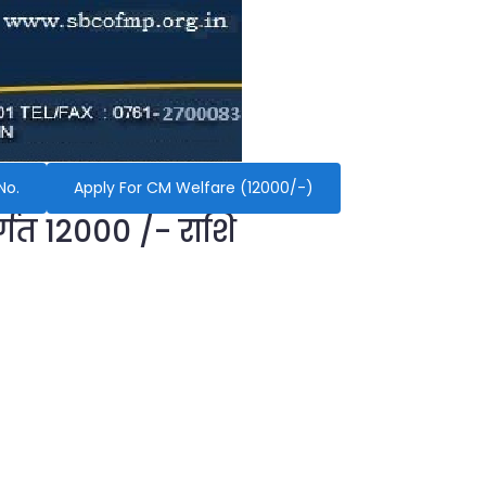
No.
Apply For CM Welfare (12000/-)
र्गत 12000 /- राशि