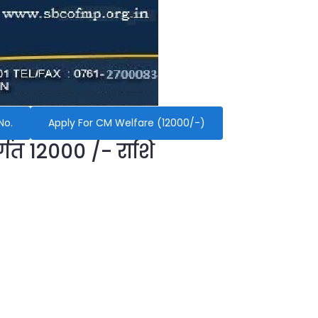
No.
Apply For CM Welfare (12000/-)
र्गत 12000 /- राशि