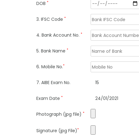
*
DOB
*
3. IFSC Code
*
4. Bank Account No.
*
5. Bank Name
*
6. Mobile No.
7. AIBE Exam No.
15
*
Exam Date
24/01/2021
*
Photograph (jpg file)
*
Signature (jpg File)