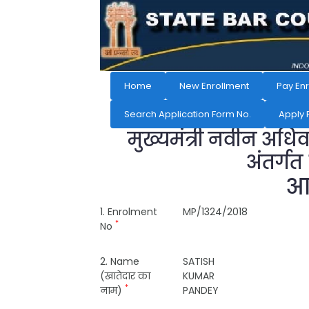
Home
New Enrollment
Pay En
Search Application Form No.
Apply 
मुख्यमंत्री नवीन अधि
अंतर्गत
आव
1. Enrolment
MP/1324/2018
*
No
2. Name
SATISH
(खातेदार का
KUMAR
*
नाम)
PANDEY