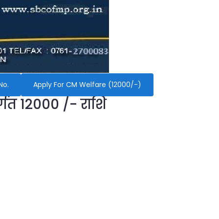
No.
Apply For CM Welfare (12000/-)
र्गत 12000 /- राशि