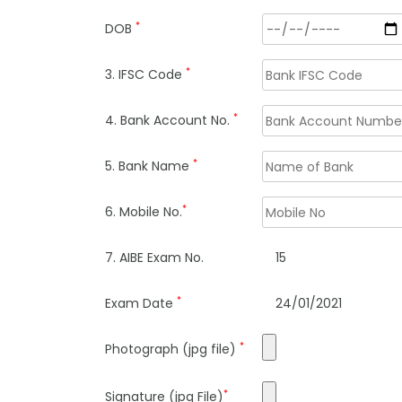
*
DOB
*
3. IFSC Code
*
4. Bank Account No.
*
5. Bank Name
*
6. Mobile No.
7. AIBE Exam No.
15
*
Exam Date
24/01/2021
*
Photograph (jpg file)
*
Signature (jpg File)