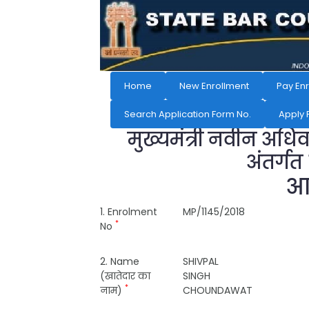
Home
New Enrollment
Pay En
Search Application Form No.
Apply 
मुख्यमंत्री नवीन अधि
अंतर्गत
आव
1. Enrolment
MP/1145/2018
*
No
2. Name
SHIVPAL
(खातेदार का
SINGH
*
नाम)
CHOUNDAWAT